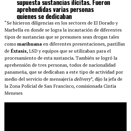
supuesta sustancias ilícitas. Fueron
aprehendidas varias personas
quienes se dedicaban
presuntamente, a la venta a través
“Se hicieron diligencias en los sectores de El Dorado y
de delivery.
#NoAlMicrotráfico
Marbella en donde se logra la incautación de diferentes
pic.twitter.com/SAHHJf1iDM
tipos de sustancias que se presumen sean drogas tales
como
marihuana
en diferentes presentaciones, pastillas
de
Éxtasis,
LSD y equipos que se utilizaban para el
— Policía Nacional (@ProtegeryServir)
March 3, 2021
procesamiento de esta sustancia. También se logró la
aprehensión de tres personas, todos de nacionalidad
panameña, que se dedicaban a este tipo de actividad por
medio del servicio de mensajería
delivery
”, dijo la jefa de
la Zona Policial de San Francisco, comisionada Cintia
Meneses