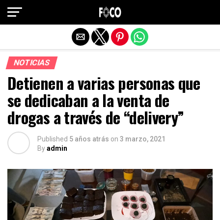
Salir de la versión móvil
NOTICIAS
Detienen a varias personas que
se dedicaban a la venta de
drogas a través de “delivery”
Published
5 años atrás
on
3 marzo, 2021
By
admin