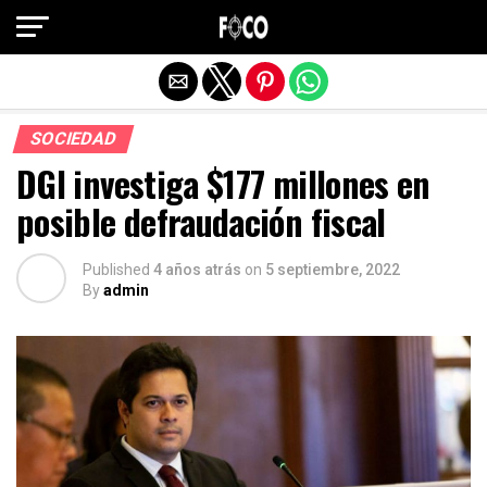
Salir de la versión móvil
SOCIEDAD
DGI investiga $177 millones en
posible defraudación fiscal
Published
4 años atrás
on
5 septiembre, 2022
By
admin