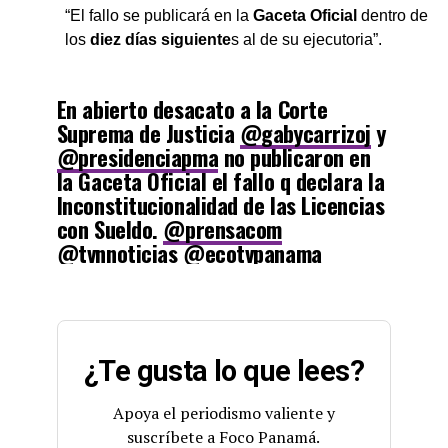
“El fallo se publicará en la
Gaceta Oficial
dentro de
los
diez días siguiente
s al de su ejecutoria”.
En abierto desacato a la Corte
Suprema de Justicia
@gabycarrizoj
y
@presidenciapma
no publicaron en
la Gaceta Oficial el fallo q declara la
Inconstitucionalidad de las Licencias
con Sueldo.
@prensacom
@tvnnoticias
@ecotvpanama
@EstrellaOnline
@TReporta
@criticaenlinea
@rpc_radio
pic.twitter.com/H33nCpntvX
¿Te gusta lo que lees?
— ROBERTO RUIZ DIAZ (@R_RuizDiaz)
April 28, 2022
Apoya el periodismo valiente y
suscríbete a Foco Panamá.