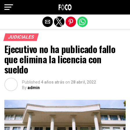
Salir de la versión móvil
JUDICIALES
Ejecutivo no ha publicado fallo
que elimina la licencia con
sueldo
Published
4 años atrás
on
28 abril, 2022
By
admin