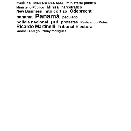
meduca
MINERA PANAMA
ministerio publico
Minsa
narcotrafico
Ministerio Público
nito cortizo
Odebrecht
New Business
Panamá
panama
peculado
prd
policia nacional
protestas
Realizando Metas
Ricardo Martinelli
Tribunal Electoral
Yanibel Abrego
zulay rodriguez