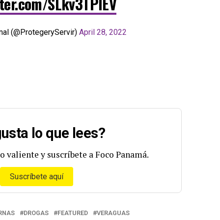
tter.com/SLkv3TPIEV
nal (@ProtegeryServir)
April 28, 2022
usta lo que lees?
o valiente y suscríbete a Foco Panamá.
Suscríbete aquí
RNAS
DROGAS
FEATURED
VERAGUAS