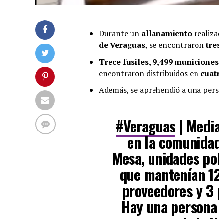
Durante un
allanamiento
realiza
de Veraguas
, se encontraron
tre
Trece fusiles, 9,499 municione
encontraron distribuidos en
cuat
Además, se aprehendió a una pers
#Veraguas
| Media
en la comunidad 
Mesa, unidades po
que mantenían 12
proveedores y 3 
Hay una persona