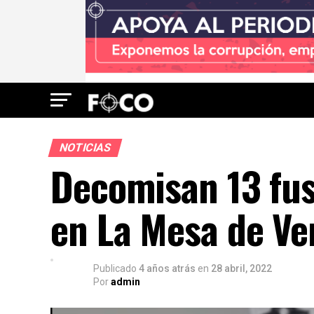
NOTICIAS
Decomisan 13 fus
en La Mesa de Ve
Publicado
4 años atrás
en
28 abril, 2022
Por
admin