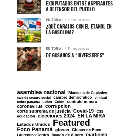
EXDIPUTADOS ENTRE ASPIRANTES
A DEFENSOR DEL PUEBLO
EDITORIAL
4 meses atrás
¿QUÉ CARAJOS CON EL ETANOL EN
LA GASOLINA?
EDITORIAL
5 meses atrás
DE GUSANOS A “INVERSORES”
asamblea nacional
Blanqueo de Capitales
cambio democratico
caja de seguro social
chiriqui
contrato minero
colon
cobre panama
Colón
corrupcion
coronavirus
Covid-19
corte suprema de justicia
CSS
EN LA MIRA
elecciones 2024
educacion
Featured
Estados Unidos
Foco Panamá
glosas
Glosas de Foco
martinelli
lavado de dinero
Laurentino Cortizo