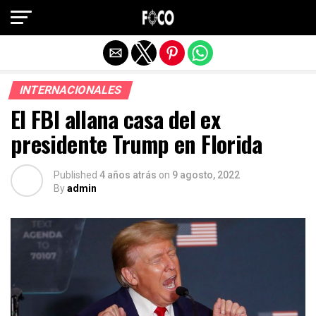
Salir de la versión móvil
INTERNACIONALES
El FBI allana casa del ex
presidente Trump en Florida
Published
4 años atrás
on
9 agosto, 2022
By
admin