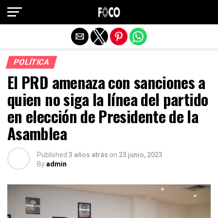
Salir de la versión móvil
POLÍTICA
El PRD amenaza con sanciones a
quien no siga la línea del partido
en elección de Presidente de la
Asamblea
Published
3 años atrás
on
23 junio, 2023
By
admin