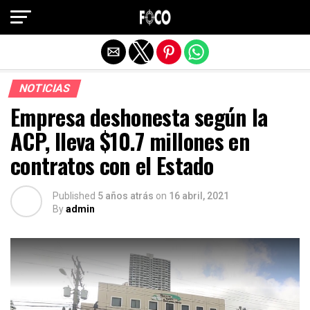
Salir de la versión móvil
NOTICIAS
Empresa deshonesta según la
ACP, lleva $10.7 millones en
contratos con el Estado
Published
5 años atrás
on
16 abril, 2021
By
admin