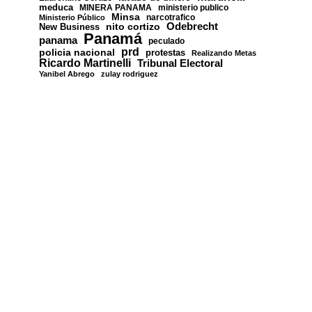
meduca
MINERA PANAMA
ministerio publico
Minsa
narcotrafico
Ministerio Público
nito cortizo
Odebrecht
New Business
Panamá
panama
peculado
prd
policia nacional
protestas
Realizando Metas
Ricardo Martinelli
Tribunal Electoral
Yanibel Abrego
zulay rodriguez