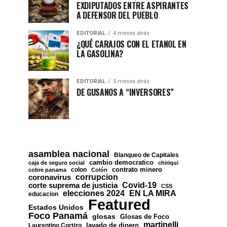
EXDIPUTADOS ENTRE ASPIRANTES
A DEFENSOR DEL PUEBLO
EDITORIAL
4 meses atrás
¿QUÉ CARAJOS CON EL ETANOL EN
LA GASOLINA?
EDITORIAL
5 meses atrás
DE GUSANOS A “INVERSORES”
asamblea nacional
Blanqueo de Capitales
cambio democratico
caja de seguro social
chiriqui
contrato minero
colon
cobre panama
Colón
corrupcion
coronavirus
Covid-19
corte suprema de justicia
CSS
EN LA MIRA
elecciones 2024
educacion
Featured
Estados Unidos
Foco Panamá
glosas
Glosas de Foco
martinelli
lavado de dinero
Laurentino Cortizo