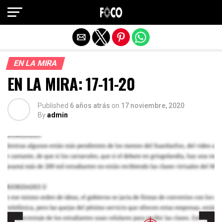
Salir de la versión móvil
EN LA MIRA
EN LA MIRA: 17-11-20
Published
6 años atrás
on
17 noviembre, 2020
By
admin