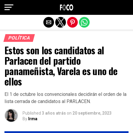
Salir de la versión móvil
POLÍTICA
Estos son los candidatos al
Parlacen del partido
panameñista, Varela es uno de
ellos
El 1 de octubre los convencionales decidirán el orden de la
lista cerrada de candidatos al PARLACEN.
Published
3 años atrás
on
20 septiembre, 2023
By
Irma