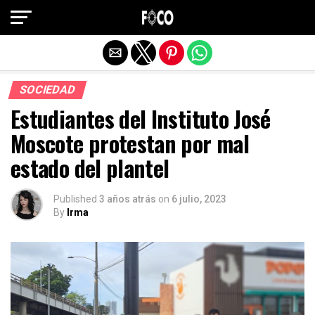
Salir de la versión móvil
SOCIEDAD
Estudiantes del Instituto José
Moscote protestan por mal
estado del plantel
Published
3 años atrás
on
6 julio, 2023
By
Irma