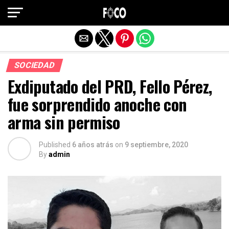
Salir de la versión móvil
SOCIEDAD
Exdiputado del PRD, Fello Pérez,
fue sorprendido anoche con
arma sin permiso
Published
6 años atrás
on
9 septiembre, 2020
By
admin