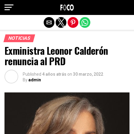
Salir de la versión móvil
NOTICIAS
Exministra Leonor Calderón
renuncia al PRD
Published
4 años atrás
on
30 marzo, 2022
By
admin