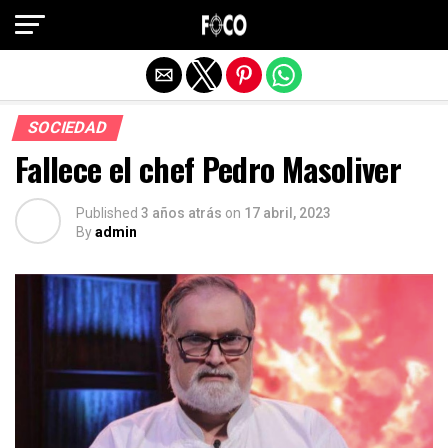
Salir de la versión móvil
SOCIEDAD
Fallece el chef Pedro Masoliver
Published
3 años atrás
on
17 abril, 2023
By
admin