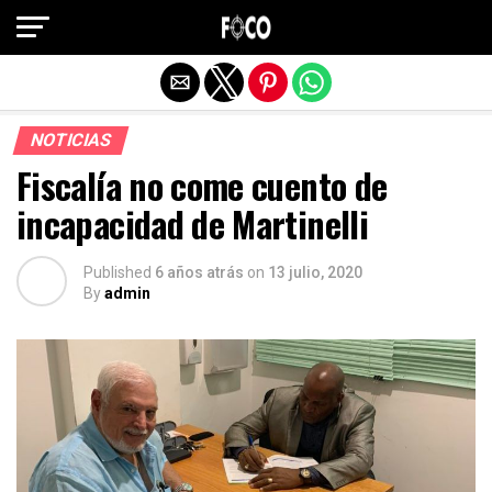
Salir de la versión móvil
NOTICIAS
Fiscalía no come cuento de
incapacidad de Martinelli
Published
6 años atrás
on
13 julio, 2020
By
admin