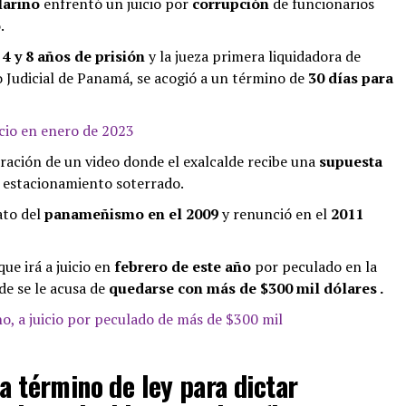
larino
enfrentó un juicio por
corrupción
de funcionarios
o
.
e
4 y 8 años de prisión
y la jueza primera liquidadora de
o Judicial de Panamá, se acogió a un término de
30 días para
icio en enero de 2023
ltración de un video donde el exalcalde recibe una
supuesta
n estacionamiento soterrado.
ato del
panameñismo en el 2009
y renunció en el
2011
ue irá a juicio en
febrero de este año
por peculado en la
de se le acusa de
quedarse con más de $300 mil dólares .
no, a juicio por peculado de más de $300 mil
a término de ley para dictar