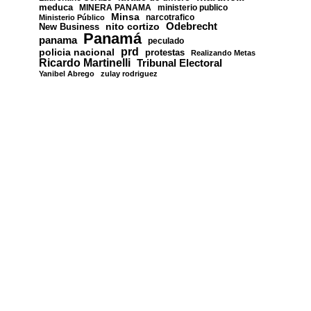
meduca
MINERA PANAMA
ministerio publico
Minsa
narcotrafico
Ministerio Público
nito cortizo
Odebrecht
New Business
Panamá
panama
peculado
prd
policia nacional
protestas
Realizando Metas
Ricardo Martinelli
Tribunal Electoral
Yanibel Abrego
zulay rodriguez