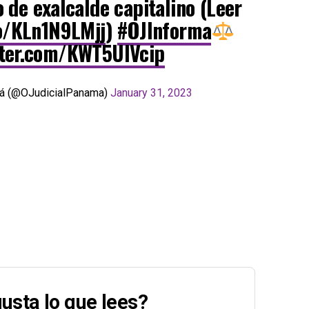
 de exalcalde capitalino (Leer
co/KLn1N9LMjj
)
#OJInforma
tter.com/KWT5UlVcip
á (@OJudicialPanama)
January 31, 2023
usta lo que lees?