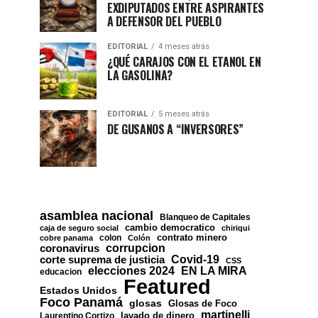
EXDIPUTADOS ENTRE ASPIRANTES
A DEFENSOR DEL PUEBLO
EDITORIAL
4 meses atrás
¿QUÉ CARAJOS CON EL ETANOL EN
LA GASOLINA?
EDITORIAL
5 meses atrás
DE GUSANOS A “INVERSORES”
asamblea nacional
Blanqueo de Capitales
cambio democratico
caja de seguro social
chiriqui
contrato minero
colon
cobre panama
Colón
corrupcion
coronavirus
Covid-19
corte suprema de justicia
CSS
EN LA MIRA
elecciones 2024
educacion
Featured
Estados Unidos
Foco Panamá
glosas
Glosas de Foco
martinelli
lavado de dinero
Laurentino Cortizo