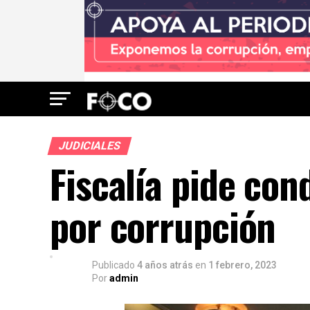
JUDICIALES
Fiscalía pide con
por corrupción
Publicado
4 años atrás
en
1 febrero, 2023
Por
admin