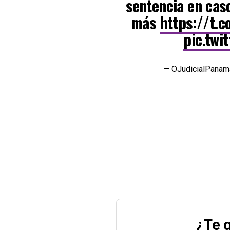
sentencia en caso
más
https://t.
pic.twi
— OJudicialPanam
¿Te g