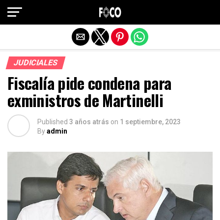
Salir de la versión móvil
JUDICIALES
Fiscalía pide condena para
exministros de Martinelli
Published
3 años atrás
on
1 septiembre, 2023
By
admin