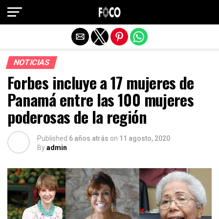
Salir de la versión móvil
NOTICIAS
Forbes incluye a 17 mujeres de
Panamá entre las 100 mujeres
poderosas de la región
Published
6 años atrás
on
11 agosto, 2020
By
admin