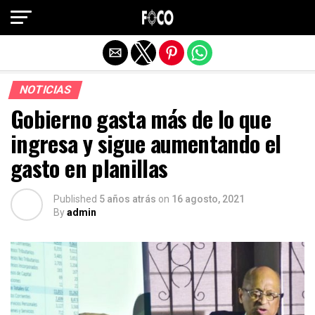
Salir de la versión móvil
NOTICIAS
Gobierno gasta más de lo que
ingresa y sigue aumentando el
gasto en planillas
Published
5 años atrás
on
16 agosto, 2021
By
admin