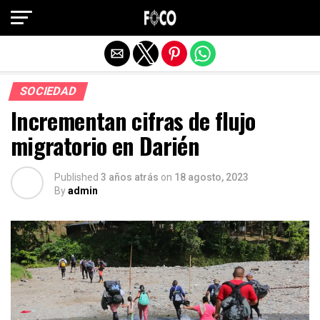
Salir de la versión móvil
SOCIEDAD
Incrementan cifras de flujo
migratorio en Darién
Published
3 años atrás
on
18 agosto, 2023
By
admin