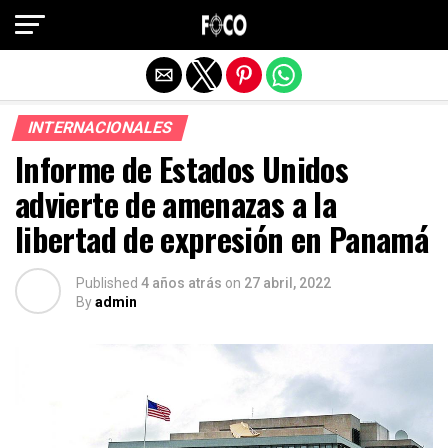
Salir de la versión móvil
INTERNACIONALES
Informe de Estados Unidos
advierte de amenazas a la
libertad de expresión en Panamá
Published
4 años atrás
on
27 abril, 2022
By
admin