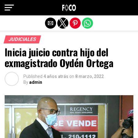
Salir de la versión móvil
JUDICIALES
Inicia juicio contra hijo del
exmagistrado Oydén Ortega
Published
4 años atrás
on
8 marzo, 2022
By
admin