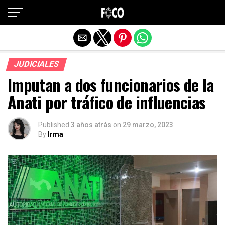
Salir de la versión móvil
JUDICIALES
Imputan a dos funcionarios de la
Anati por tráfico de influencias
Published
3 años atrás
on
29 marzo, 2023
By
Irma