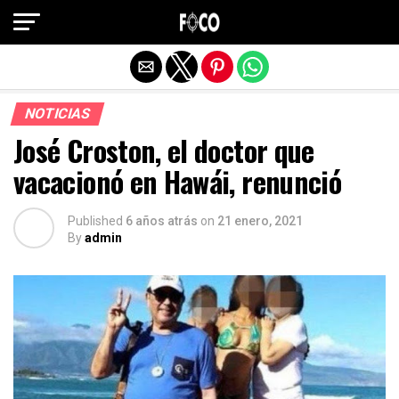
Salir de la versión móvil
NOTICIAS
José Croston, el doctor que
vacacionó en Hawái, renunció
Published
6 años atrás
on
21 enero, 2021
By
admin