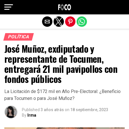
Salir de la versión móvil
POLÍTICA
José Muñoz, exdiputado y
representante de Tocumen,
entregará 21 mil pavipollos con
fondos públicos
La Licitación de $172 mil en Año Pre-Electoral: ¿Beneficio
para Tocumen o para José Muñoz?
Published
3 años atrás
on
18 septiembre, 2023
By
Irma