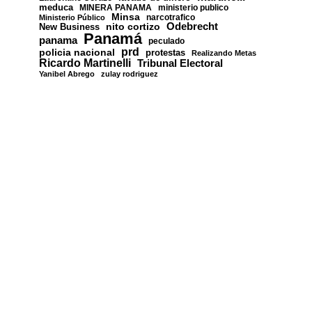
meduca
MINERA PANAMA
ministerio publico
Minsa
narcotrafico
Ministerio Público
nito cortizo
Odebrecht
New Business
Panamá
panama
peculado
prd
policia nacional
protestas
Realizando Metas
Ricardo Martinelli
Tribunal Electoral
Yanibel Abrego
zulay rodriguez