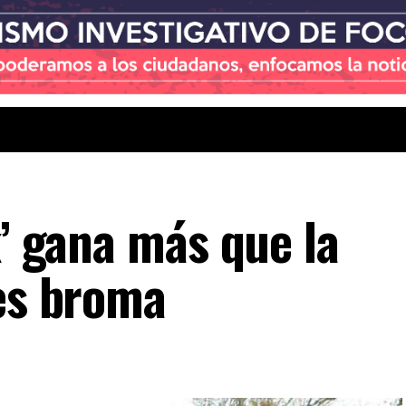
k’ gana más que la
 es broma