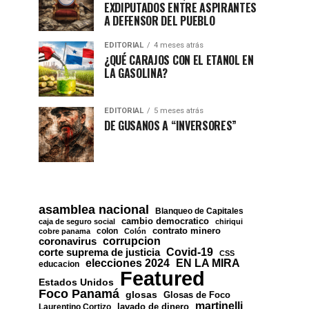
EXDIPUTADOS ENTRE ASPIRANTES
A DEFENSOR DEL PUEBLO
EDITORIAL
4 meses atrás
¿QUÉ CARAJOS CON EL ETANOL EN
LA GASOLINA?
EDITORIAL
5 meses atrás
DE GUSANOS A “INVERSORES”
asamblea nacional
Blanqueo de Capitales
cambio democratico
caja de seguro social
chiriqui
contrato minero
colon
cobre panama
Colón
corrupcion
coronavirus
Covid-19
corte suprema de justicia
CSS
EN LA MIRA
elecciones 2024
educacion
Featured
Estados Unidos
Foco Panamá
glosas
Glosas de Foco
martinelli
lavado de dinero
Laurentino Cortizo