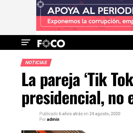
NOTICIAS
La pareja ‘Tik To
presidencial, no
Publicado
6 años atrás
en
24 agosto, 2020
Por
admin