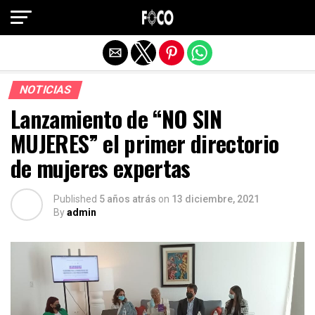
Salir de la versión móvil
NOTICIAS
Lanzamiento de “NO SIN
MUJERES” el primer directorio
de mujeres expertas
Published
5 años atrás
on
13 diciembre, 2021
By
admin