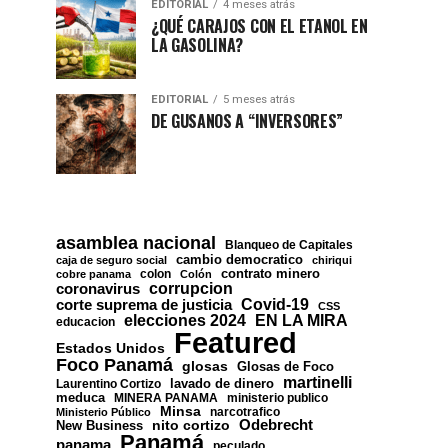
EDITORIAL
4 meses atrás
¿QUÉ CARAJOS CON EL ETANOL EN
LA GASOLINA?
EDITORIAL
5 meses atrás
DE GUSANOS A “INVERSORES”
asamblea nacional
Blanqueo de Capitales
cambio democratico
caja de seguro social
chiriqui
contrato minero
colon
cobre panama
Colón
corrupcion
coronavirus
Covid-19
corte suprema de justicia
CSS
EN LA MIRA
elecciones 2024
educacion
Featured
Estados Unidos
Foco Panamá
glosas
Glosas de Foco
martinelli
lavado de dinero
Laurentino Cortizo
meduca
MINERA PANAMA
ministerio publico
Minsa
narcotrafico
Ministerio Público
nito cortizo
Odebrecht
New Business
Panamá
panama
peculado