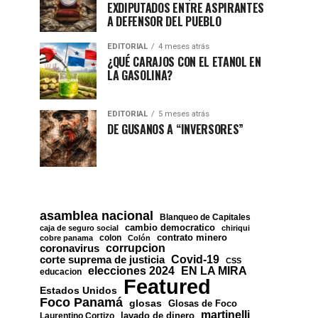
EXDIPUTADOS ENTRE ASPIRANTES
A DEFENSOR DEL PUEBLO
EDITORIAL
4 meses atrás
¿QUÉ CARAJOS CON EL ETANOL EN
LA GASOLINA?
EDITORIAL
5 meses atrás
DE GUSANOS A “INVERSORES”
asamblea nacional
Blanqueo de Capitales
cambio democratico
caja de seguro social
chiriqui
contrato minero
colon
cobre panama
Colón
corrupcion
coronavirus
Covid-19
corte suprema de justicia
CSS
EN LA MIRA
elecciones 2024
educacion
Featured
Estados Unidos
Foco Panamá
glosas
Glosas de Foco
martinelli
lavado de dinero
Laurentino Cortizo