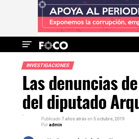
INVESTIGACIONES
Las denuncias de
del diputado Arq
Publicado
7 años atrás
en
5 octubre, 2019
Por
admin