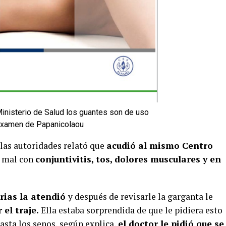
inisterio de Salud los guantes son de uso
 examen de Papanicolaou
 las autoridades relató que
acudió al mismo Centro
a mal con
conjuntivitis, tos, dolores musculares y en
rias la atendió
y después de revisarle la garganta le
 el traje.
Ella estaba sorprendida de que le pidiera esto
asta los senos, según explica,
el doctor le pidió que se