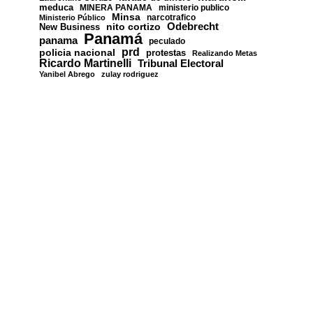
meduca
MINERA PANAMA
ministerio publico
Minsa
narcotrafico
Ministerio Público
nito cortizo
Odebrecht
New Business
Panamá
panama
peculado
prd
policia nacional
protestas
Realizando Metas
Ricardo Martinelli
Tribunal Electoral
Yanibel Abrego
zulay rodriguez