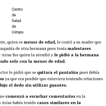
Centro
de
Salud
de
Ustupu
nte, quien es
menor de edad,
le contó a su madre que
compañía de otra hermana pues tenía
malestares
 Arias fue quien la atendió y
le pidió a la hermana
dando solo con la menor de edad.
ctor le pidió que se
quitara el pantalón
pues debía
aou
ya que era posible que estuviera teniendo relaciones
dujo el dedo sin utilizar guantes.
que
comenzó a escuchar comentarios
en la
 Arias había tenido
casos similares en la