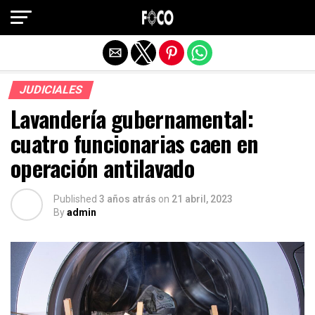
Salir de la versión móvil
JUDICIALES
Lavandería gubernamental:
cuatro funcionarias caen en
operación antilavado
Published
3 años atrás
on
21 abril, 2023
By
admin