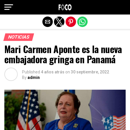
Salir de la versión móvil
NOTICIAS
Mari Carmen Aponte es la nueva
embajadora gringa en Panamá
Published
4 años atrás
on
30 septiembre, 2022
By
admin