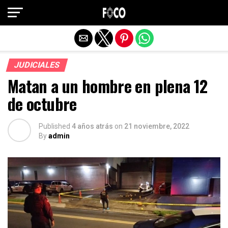
Salir de la versión móvil
JUDICIALES
Matan a un hombre en plena 12
de octubre
Published
4 años atrás
on
21 noviembre, 2022
By
admin