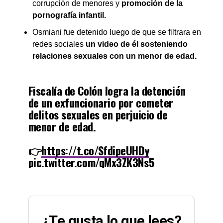
corrupción de menores y
promoción de la
pornografía infantil.
Osmiani fue detenido luego de que se filtrara en
redes sociales
un video de él sosteniendo
relaciones sexuales con un menor de edad.
Fiscalía de Colón logra la detención
de un exfuncionario por cometer
delitos sexuales en perjuicio de
menor de edad.
👉
https://t.co/SfdipeUHDy
pic.twitter.com/qMx3ZK3Ns5
— Ministerio Público (@PGN_PANAMA)
November 21,
2022
¿Te gusta lo que lees?