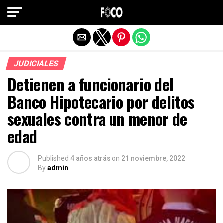
Salir de la versión móvil
JUDICIALES
Detienen a funcionario del
Banco Hipotecario por delitos
sexuales contra un menor de
edad
Published
4 años atrás
on
21 noviembre, 2022
By
admin