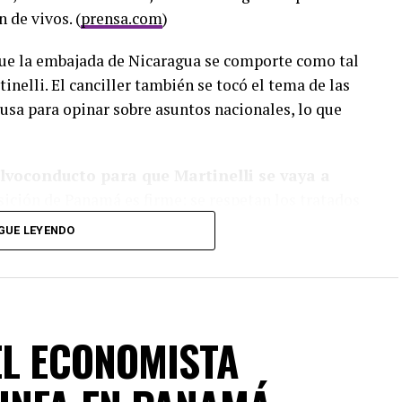
 de vivos. (
prensa.com
)
que la embajada de Nicaragua se comporte como tal
inelli. El canciller también se tocó el tema de las
 usa para opinar sobre asuntos nacionales, lo que
lvoconducto para que Martinelli se vaya a
osición de Panamá es firme: se respetan los tratados
GUE LEYENDO
a embajada nicaragüense el 7 de febrero, justo
 más de 10 años de prisión por blanqueo de
EL ECONOMISTA
 al escondite, el gobierno panameño le deja claro a
a se convierta en un cuartel político.