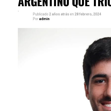
ARGENTINO QUE TRI
Publicado
2 años atrás
en
28 febrero, 2024
Por
admin
¿Te gust
Apoya el periodismo val
Su