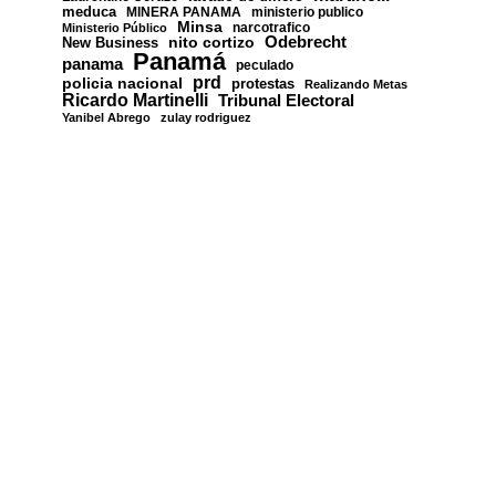
meduca
MINERA PANAMA
ministerio publico
Minsa
narcotrafico
Ministerio Público
nito cortizo
Odebrecht
New Business
Panamá
panama
peculado
prd
policia nacional
protestas
Realizando Metas
Ricardo Martinelli
Tribunal Electoral
Yanibel Abrego
zulay rodriguez