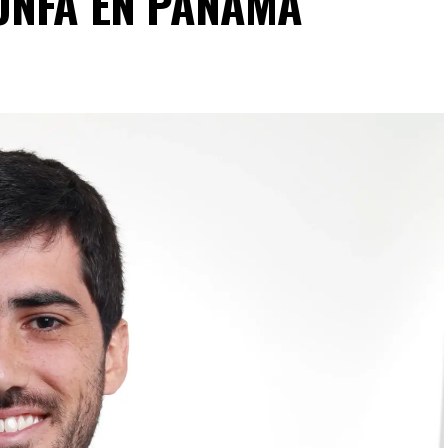
UNFA EN PANAMÁ
a lo que lees?
iente y suscríbete a Foco Panamá.
scríbete aquí