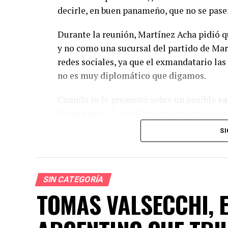
decirle, en buen panameño, que no se pasen
Durante la reunión, Martínez Acha pidió 
y no como una sucursal del partido de Mart
redes sociales, ya que el exmandatario las
no es muy diplomático que digamos.
Cuando se le preguntó sobre un posible
sa
Nicaragua
, el canciller remarcó que la p
internacionales.
SI
Recordemos que Martinelli se refugió en l
después de que se confirmara su condena a
capitales en el caso
New Business
.
SIN CATEGORÍA
TOMAS VALSECCHI, 
Así que, mientras Martinelli sigue jugando
Nicaragua que no permitirá que su embajad