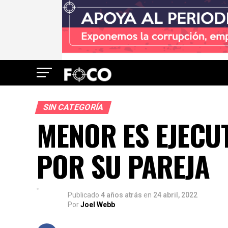
SIN CATEGORÍA
MENOR ES EJECU
POR SU PAREJA
Publicado
4 años atrás
en
24 abril, 2022
Por
Joel Webb