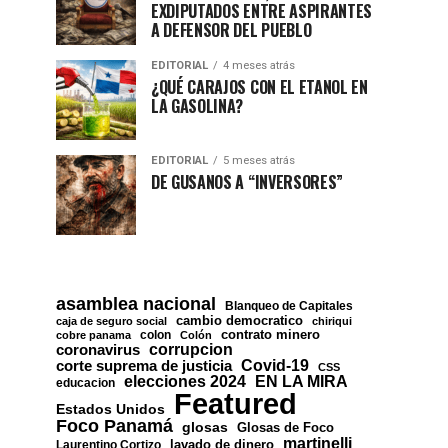
EXDIPUTADOS ENTRE ASPIRANTES
A DEFENSOR DEL PUEBLO
EDITORIAL
4 meses atrás
¿QUÉ CARAJOS CON EL ETANOL EN
LA GASOLINA?
EDITORIAL
5 meses atrás
DE GUSANOS A “INVERSORES”
asamblea nacional
Blanqueo de Capitales
cambio democratico
caja de seguro social
chiriqui
contrato minero
colon
cobre panama
Colón
corrupcion
coronavirus
Covid-19
corte suprema de justicia
CSS
EN LA MIRA
elecciones 2024
educacion
Featured
Estados Unidos
Foco Panamá
glosas
Glosas de Foco
martinelli
lavado de dinero
Laurentino Cortizo