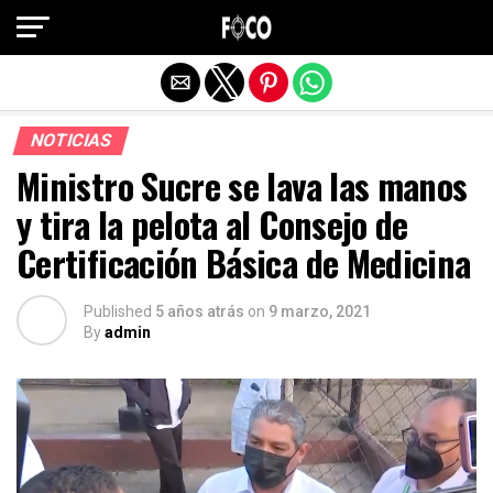
Salir de la versión móvil
NOTICIAS
Ministro Sucre se lava las manos
y tira la pelota al Consejo de
Certificación Básica de Medicina
Published
5 años atrás
on
9 marzo, 2021
By
admin