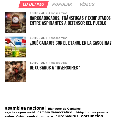
LO ÚLTIMO
POPULAR
VÍDEOS
EDITORIAL
4 meses atrás
NARCOABOGADOS, TRÁNSFUGAS Y EXDIPUTADOS
ENTRE ASPIRANTES A DEFENSOR DEL PUEBLO
EDITORIAL
4 meses atrás
¿QUÉ CARAJOS CON EL ETANOL EN LA GASOLINA?
EDITORIAL
4 meses atrás
DE GUSANOS A “INVERSORES”
asamblea nacional
Blanqueo de Capitales
cambio democratico
chiriqui
caja de seguro social
cobre panama
corrupcion
coronavirus
contrato minero
colon
Colón