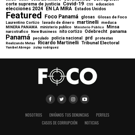
Covid-19
corte suprema de justicia
educacion
CSS
elecciones 2024
EN LA MIRA
Estados Unidos
Featured
Foco Panamá
glosas
Glosas de Foco
martinelli
lavado de dinero
meduca
Laurentino Cortizo
Minsa
MINERA PANAMA
ministerio publico
Ministerio Público
Odebrecht
panama
nito cortizo
narcotrafico
New Business
Panamá
prd
policia nacional
protestas
peculado
Ricardo Martinelli
Tribunal Electoral
Realizando Metas
Yanibel Abrego
zulay rodriguez
NOSOTROS
ENVÍANOS TUS DENUNCIAS
PERFILES
CASOS DE CORRUPCIÓN
NOTICIAS