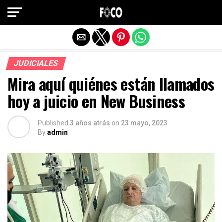
Salir de la versión móvil
JUDICIALES
Mira aquí quiénes están llamados
hoy a juicio en New Business
Published
3 años atrás
on
23 mayo, 2023
By
admin