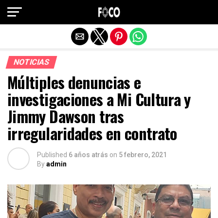
Salir de la versión móvil
NOTICIAS
Múltiples denuncias e
investigaciones a Mi Cultura y
Jimmy Dawson tras
irregularidades en contrato
Published
6 años atrás
on
5 febrero, 2021
By
admin