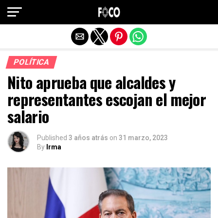
Salir de la versión móvil
POLÍTICA
Nito aprueba que alcaldes y
representantes escojan el mejor
salario
Published
3 años atrás
on
31 marzo, 2023
By
Irma