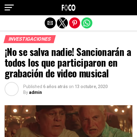
Salir de la versión móvil
INVESTIGACIONES
¡No se salva nadie! Sancionarán a
todos los que participaron en
grabación de video musical
Published
6 años atrás
on
13 octubre, 2020
By
admin