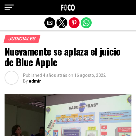
Salir de la versión móvil
JUDICIALES
Nuevamente se aplaza el juicio
de Blue Apple
Published
4 años atrás
on
16 agosto, 2022
By
admin