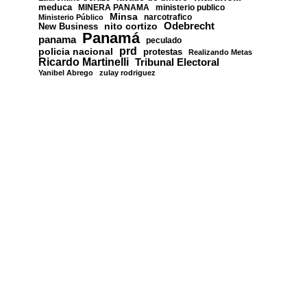
meduca
MINERA PANAMA
ministerio publico
Minsa
narcotrafico
Ministerio Público
nito cortizo
Odebrecht
New Business
Panamá
panama
peculado
prd
policia nacional
protestas
Realizando Metas
Ricardo Martinelli
Tribunal Electoral
Yanibel Abrego
zulay rodriguez