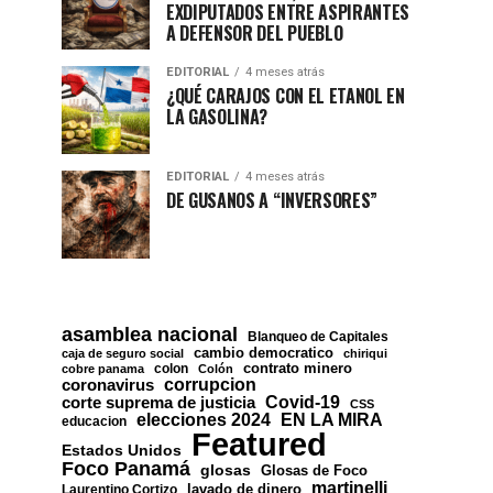
EXDIPUTADOS ENTRE ASPIRANTES
A DEFENSOR DEL PUEBLO
EDITORIAL
4 meses atrás
¿QUÉ CARAJOS CON EL ETANOL EN
LA GASOLINA?
EDITORIAL
4 meses atrás
DE GUSANOS A “INVERSORES”
asamblea nacional
Blanqueo de Capitales
cambio democratico
caja de seguro social
chiriqui
contrato minero
colon
cobre panama
Colón
corrupcion
coronavirus
Covid-19
corte suprema de justicia
CSS
EN LA MIRA
elecciones 2024
educacion
Featured
Estados Unidos
Foco Panamá
glosas
Glosas de Foco
martinelli
lavado de dinero
Laurentino Cortizo