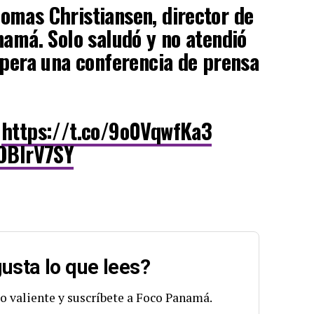
omas Christiansen, director de
namá. Solo saludó y no atendió
spera una conferencia de prensa
n
https://t.co/9o0VqwfKa3
uOBlrV7SY
usta lo que lees?
o valiente y suscríbete a Foco Panamá.