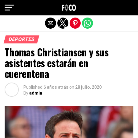
Salir de la versión móvil
DEPORTES
Thomas Christiansen y sus
asistentes estarán en
cuerentena
Published
6 años atrás
on
28 julio, 2020
By
admin