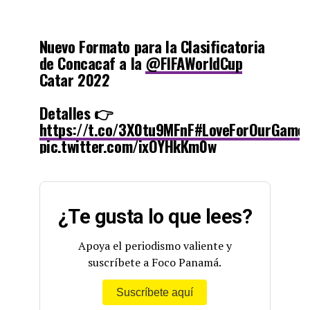
Nuevo Formato para la Clasificatoria
de Concacaf a la
@FIFAWorldCup
Catar 2022
Detalles 👉
https://t.co/3X0tu9MFnF
#LoveForOurGame
pic.twitter.com/ixOYHkKm0w
— Concacaf (@Concacaf)
July 27, 2020
¿Te gusta lo que lees?
Apoya el periodismo valiente y
suscríbete a Foco Panamá.
Suscríbete aquí