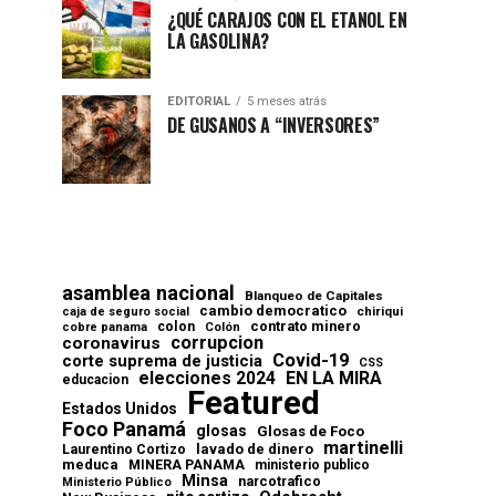
¿QUÉ CARAJOS CON EL ETANOL EN
LA GASOLINA?
EDITORIAL
5 meses atrás
DE GUSANOS A “INVERSORES”
asamblea nacional
Blanqueo de Capitales
cambio democratico
chiriqui
caja de seguro social
contrato minero
colon
cobre panama
Colón
corrupcion
coronavirus
Covid-19
corte suprema de justicia
CSS
elecciones 2024
EN LA MIRA
educacion
Featured
Estados Unidos
Foco Panamá
glosas
Glosas de Foco
martinelli
lavado de dinero
Laurentino Cortizo
meduca
MINERA PANAMA
ministerio publico
Minsa
narcotrafico
Ministerio Público