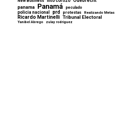
Odebrecht
nito cortizo
New Business
Panamá
panama
peculado
prd
policia nacional
protestas
Realizando Metas
Ricardo Martinelli
Tribunal Electoral
Yanibel Abrego
zulay rodriguez