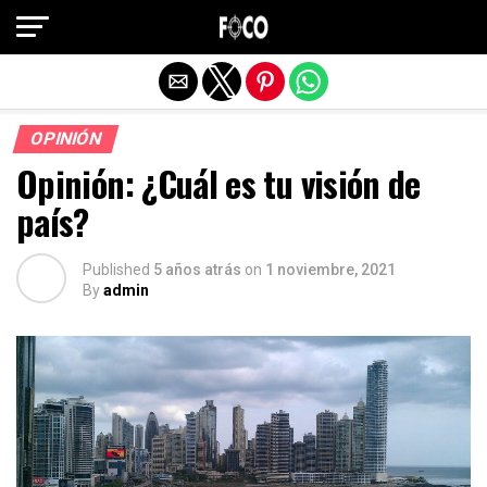
Salir de la versión móvil
OPINIÓN
Opinión: ¿Cuál es tu visión de
país?
Published
5 años atrás
on
1 noviembre, 2021
By
admin