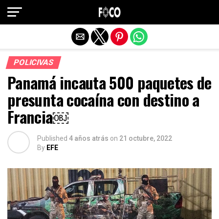
Salir de la versión móvil
POLICIVAS
Panamá incauta 500 paquetes de
presunta cocaína con destino a
Francia￼
Published
4 años atrás
on
21 octubre, 2022
By
EFE