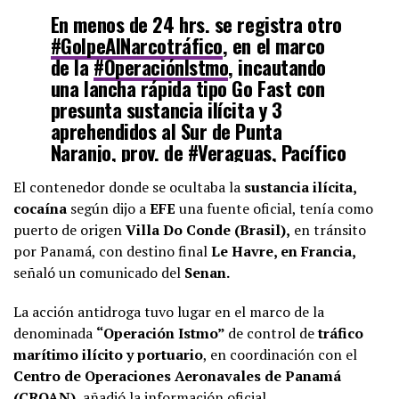
En menos de 24 hrs. se registra otro
#GolpeAlNarcotráfico
, en el marco
de la
#OperaciónIstmo
, incautando
una lancha rápida tipo Go Fast con
presunta sustancia ilícita y 3
aprehendidos al Sur de Punta
Naranjo, prov. de
#Veraguas
, Pacífico
Occidental.
El contenedor donde se ocultaba la
sustancia ilícita,
#LuchandoContraElNacotráfico
cocaína
según dijo a
EFE
una fuente oficial, tenía como
pic.twitter.com/WpMQpEn5N0
puerto de origen
Villa Do Conde (Brasil),
en tránsito
por Panamá, con destino final
Le Havre, en Francia,
— Senan Panamá (@SENANPanama)
October 21, 2022
señaló un comunicado del
Senan.
La acción antidroga tuvo lugar en el marco de la
denominada
“Operación Istmo”
de control de
tráfico
marítimo ilícito y portuario
, en coordinación con el
Centro de Operaciones Aeronavales de Panamá
(CROAN),
añadió la información oficial.