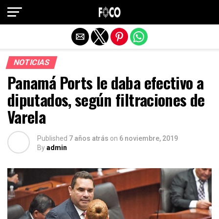
Salir de la versión móvil
NOTICIAS
Panamá Ports le daba efectivo a
diputados, según filtraciones de
Varela
Published
7 años atrás
on
6 noviembre, 2019
By
admin