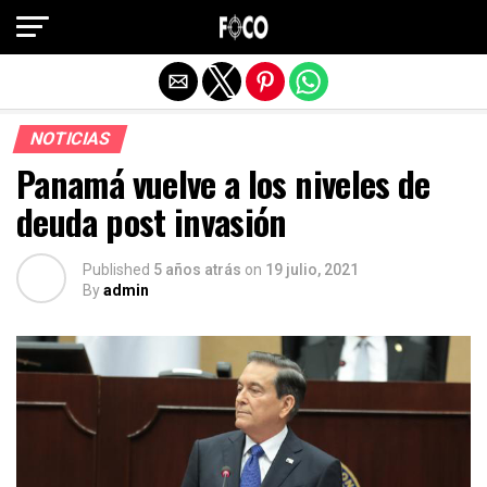
Salir de la versión móvil
NOTICIAS
Panamá vuelve a los niveles de
deuda post invasión
Published
5 años atrás
on
19 julio, 2021
By
admin