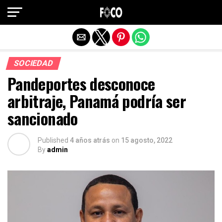
Salir de la versión móvil
SOCIEDAD
Pandeportes desconoce
arbitraje, Panamá podría ser
sancionado
Published
4 años atrás
on
15 agosto, 2022
By
admin