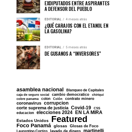
EXDIPUTADOS ENTRE ASPIRANTES
A DEFENSOR DEL PUEBLO
EDITORIAL
4 meses atrás
¿QUÉ CARAJOS CON EL ETANOL EN
LA GASOLINA?
EDITORIAL
5 meses atrás
DE GUSANOS A “INVERSORES”
asamblea nacional
Blanqueo de Capitales
cambio democratico
caja de seguro social
chiriqui
contrato minero
colon
cobre panama
Colón
corrupcion
coronavirus
Covid-19
corte suprema de justicia
CSS
EN LA MIRA
elecciones 2024
educacion
Featured
Estados Unidos
Foco Panamá
glosas
Glosas de Foco
martinelli
lavado de dinero
Laurentino Cortizo