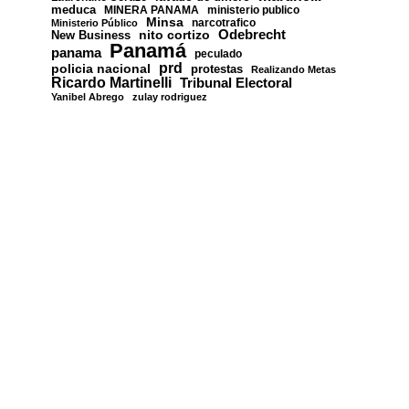
meduca
MINERA PANAMA
ministerio publico
Minsa
narcotrafico
Ministerio Público
nito cortizo
Odebrecht
New Business
Panamá
panama
peculado
prd
policia nacional
protestas
Realizando Metas
Ricardo Martinelli
Tribunal Electoral
Yanibel Abrego
zulay rodriguez