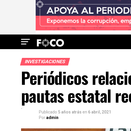
INVESTIGACIONES
Periódicos relac
pautas estatal re
Publicado
5 años atrás
en
6 abril, 2021
Por
admin